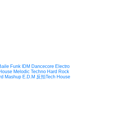
Baile Funk
IDM
Dancecore
Electro
House
Melodic Techno
Hard Rock
rd
Mashup
E.D.M
反拍Tech House