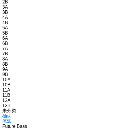
2B
3A
3B
4A
4B
5A
5B
6A
6B
7A
7B
8A
8B
9A
9B
10A
10B
11A
11B
12A
12B
未分类
确认
流派
Future Bass