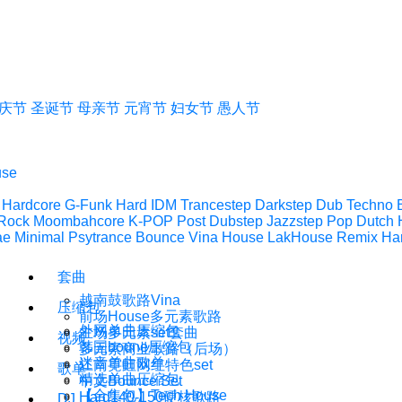
庆节
圣诞节
母亲节
元宵节
妇女节
愚人节
use
 Hardcore
G-Funk
Hard IDM
Trancestep
Darkstep
Dub Techno
Rock
Moombahcore
K-POP
Post Dubstep
Jazzstep
Pop
Dutch 
ae
Minimal Psytrance
Bounce
Vina House
LakHouse
Remix
Ha
套曲
越南鼓歌路Vina
压缩包
前场House多元素歌路
外网单曲压缩包
主场多元素set套曲
视频
韩国boune压缩包
多元素商业歌路（后场）
迷音单曲歌单
江南霓虹网红特色set
歌单
精选单曲压缩包
中文Bounce Set
【合集包】Tech House
Hard140-150硬核歌路
DJ