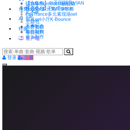
【合集包】中文/越南风VIAN
EDM&Bigroom中场思路
音乐人
【合集包】Psy Trance
免费
Bounce多元素商业歌路
艺术家
PsyTrance多元素现场set
VIP
AI
韩风set小厅K-Bounce
主题包
干声制作
免费套曲
转换
套曲制作
每日福利
音乐制作
客户端
登录
注册