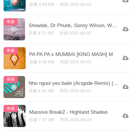
容量:9.83 MB
时间:2026-08-03
单曲
Showtek, Dr Phunk, Sonny Wilson, We Are Loud, Lockdow
容量:8.71 MB
时间:2026-08-03
单曲
PA PA PA x MUMBAI [KINO MASH] M
容量:6.59 MB
时间:2026-08-03
单曲
Nho nguoi yeu baile (Acigode Remix) (Extended Mix)
容量:4.65 MB
时间:2026-08-03
单曲
Massive BreakZ - Highland Shadws
容量:7.97 MB
时间:2026-08-03