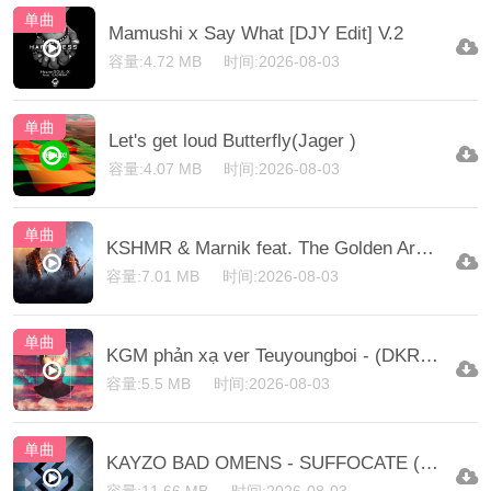
单曲
Mamushi x Say What [DJY Edit] V.2
容量:4.72 MB
时间:2026-08-03
单曲
Let's get loud Butterfly(Jager )
容量:4.07 MB
时间:2026-08-03
单曲
KSHMR & Marnik feat. The Golden Army - Shiva
容量:7.01 MB
时间:2026-08-03
单曲
KGM phản xạ ver Teuyoungboi - (DKR Mash)
容量:5.5 MB
时间:2026-08-03
单曲
KAYZO BAD OMENS - SUFFOCATE (NMO EDIT)