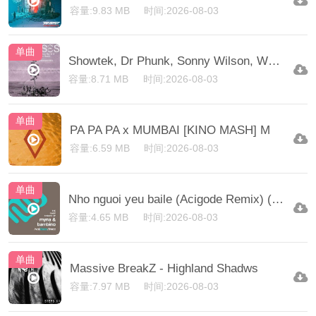
容量:9.83 MB
时间:2026-08-03
单曲
Showtek, Dr Phunk, Sonny Wilson, We Are Loud, Lockdow
容量:8.71 MB
时间:2026-08-03
单曲
PA PA PA x MUMBAI [KINO MASH] M
容量:6.59 MB
时间:2026-08-03
单曲
Nho nguoi yeu baile (Acigode Remix) (Extended Mix)
容量:4.65 MB
时间:2026-08-03
单曲
Massive BreakZ - Highland Shadws
容量:7.97 MB
时间:2026-08-03