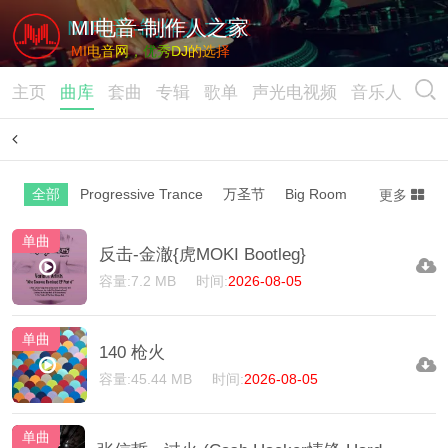
MI电音-制作人之家
MI电音网，优秀DJ的选择
主页
曲库
套曲
专辑
歌单
声光电视频
音乐人
全部
Progressive Trance
万圣节
Big Room/Dutch
Club
更多
单曲
反击-金澈{虎MOKI Bootleg}
容量:7.2 MB
时间:
2026-08-05
单曲
140 枪火
容量:45.44 MB
时间:
2026-08-05
单曲