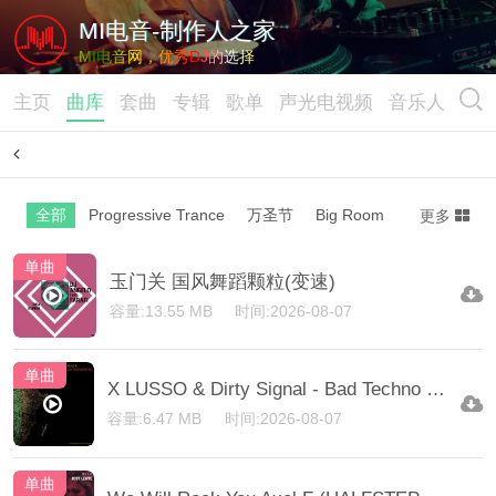
MI电音-制作人之家
MI电音网，优秀DJ的选择
主页
曲库
套曲
专辑
歌单
声光电视频
音乐人
全部
Progressive Trance
万圣节
Big Room/Dutch
Club
更多
单曲
玉门关 国风舞蹈颗粒(变速)
容量:13.55 MB
时间:2026-08-07
单曲
X LUSSO & Dirty Signal - Bad Techno Rave UTND (GINJO X HALFSTEP)
容量:6.47 MB
时间:2026-08-07
单曲