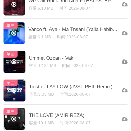
We Will Rock You Axel F (HALFSTEP Edit)
容量:6.13 MB
时间:2026-08-07
单曲
Vanco ft. Aya - Ma Tnsani (Yalla Habibi) (KUBA & NEITAN Remix)
容量:6.1 MB
时间:2026-08-07
单曲
Ummet Ozcan - Vaki
容量:12.24 MB
时间:2026-08-07
单曲
Tiesto - LAY LOW (JVST PHIL Remix)
容量:9.33 MB
时间:2026-08-07
单曲
THE LOVE (AMIR REZA)
容量:10.1 MB
时间:2026-08-07