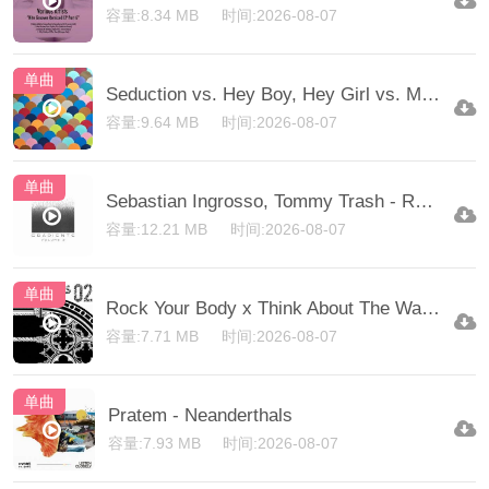
容量:8.34 MB
时间:2026-08-07
单曲
Seduction vs. Hey Boy, Hey Girl vs. Mad Wo-1
容量:9.64 MB
时间:2026-08-07
单曲
Sebastian Ingrosso, Tommy Trash - Reload (NAEMS Remix)
容量:12.21 MB
时间:2026-08-07
单曲
Rock Your Body x Think About The Way x Maranza
容量:7.71 MB
时间:2026-08-07
单曲
Pratem - Neanderthals
容量:7.93 MB
时间:2026-08-07