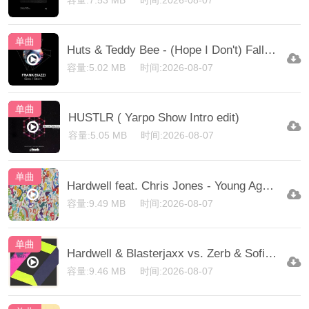
容量:7.53 MB
时间:2026-08-07
单曲
Huts & Teddy Bee - (Hope I Don't) Fall (Tmu Short Edit)
容量:5.02 MB
时间:2026-08-07
单曲
HUSTLR ( Yarpo Show Intro edit)
容量:5.05 MB
时间:2026-08-07
单曲
Hardwell feat. Chris Jones - Young Again (Triangle x Jessee Remix) (Extended)
容量:9.49 MB
时间:2026-08-07
单曲
Hardwell & Blasterjaxx vs. Zerb & Sofiya Nzau - Beat Of The Drum vs. Mwaki (Hardwell)
容量:9.46 MB
时间:2026-08-07