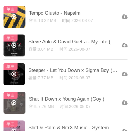
单曲
Tempo Giusto - Napalm
容量:13.22 MB
时间:2026-08-07
单曲
Steve Aoki & David Guetta - My Life (Gammer Extended Remix)
容量:8.04 MB
时间:2026-08-07
单曲
Steeper - Let You Down x Sigma Boy (TSY)
容量:7.77 MB
时间:2026-08-07
单曲
Shut It Down x Young Again (Goyi)
容量:7.76 MB
时间:2026-08-07
单曲
Shift & Palm & NitrX Music - System Rewrite