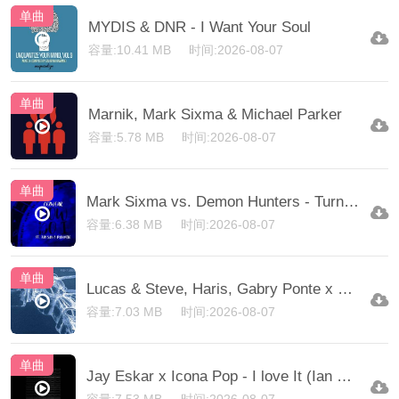
单曲
MYDIS & DNR - I Want Your Soul
容量:10.41 MB
时间:2026-08-07
单曲
Marnik, Mark Sixma & Michael Parker
容量:5.78 MB
时间:2026-08-07
单曲
Mark Sixma vs. Demon Hunters - Turn It Golden (Highup Mainstage Edit)
容量:6.38 MB
时间:2026-08-07
单曲
Lucas & Steve, Haris, Gabry Ponte x Kohe
容量:7.03 MB
时间:2026-08-07
单曲
Jay Eskar x Icona Pop - I love It (Ian Sndrz)