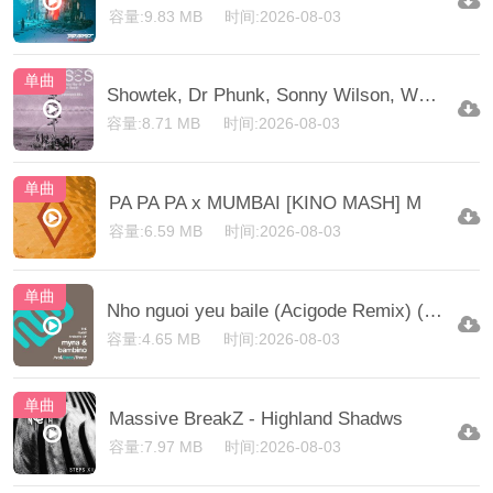
容量:9.83 MB
时间:2026-08-03
单曲
Showtek, Dr Phunk, Sonny Wilson, We Are Loud, Lockdow
容量:8.71 MB
时间:2026-08-03
单曲
PA PA PA x MUMBAI [KINO MASH] M
容量:6.59 MB
时间:2026-08-03
单曲
Nho nguoi yeu baile (Acigode Remix) (Extended Mix)
容量:4.65 MB
时间:2026-08-03
单曲
Massive BreakZ - Highland Shadws
容量:7.97 MB
时间:2026-08-03