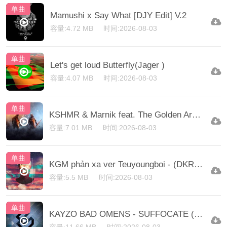
单曲
Mamushi x Say What [DJY Edit] V.2
容量:4.72 MB
时间:2026-08-03
单曲
Let's get loud Butterfly(Jager )
容量:4.07 MB
时间:2026-08-03
单曲
KSHMR & Marnik feat. The Golden Army - Shiva
容量:7.01 MB
时间:2026-08-03
单曲
KGM phản xạ ver Teuyoungboi - (DKR Mash)
容量:5.5 MB
时间:2026-08-03
单曲
KAYZO BAD OMENS - SUFFOCATE (NMO EDIT)