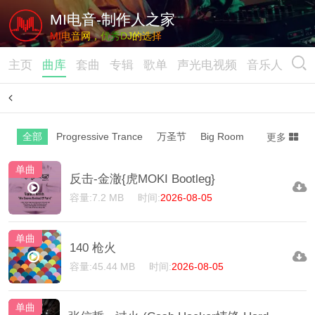
MI电音-制作人之家
MI电音网，优秀DJ的选择
主页
曲库
套曲
专辑
歌单
声光电视频
音乐人
全部
Progressive Trance
万圣节
Big Room/Dutch
Club
更多
单曲
反击-金澈{虎MOKI Bootleg}
容量:7.2 MB
时间:
2026-08-05
单曲
140 枪火
容量:45.44 MB
时间:
2026-08-05
单曲