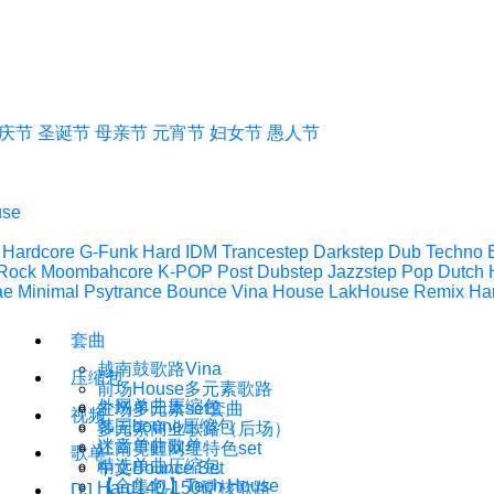
庆节
圣诞节
母亲节
元宵节
妇女节
愚人节
use
 Hardcore
G-Funk
Hard IDM
Trancestep
Darkstep
Dub Techno
Rock
Moombahcore
K-POP
Post Dubstep
Jazzstep
Pop
Dutch 
ae
Minimal Psytrance
Bounce
Vina House
LakHouse
Remix
Ha
套曲
越南鼓歌路Vina
压缩包
前场House多元素歌路
外网单曲压缩包
主场多元素set套曲
视频
韩国boune压缩包
多元素商业歌路（后场）
迷音单曲歌单
江南霓虹网红特色set
歌单
精选单曲压缩包
中文Bounce Set
【合集包】Tech House
Hard140-150硬核歌路
DJ