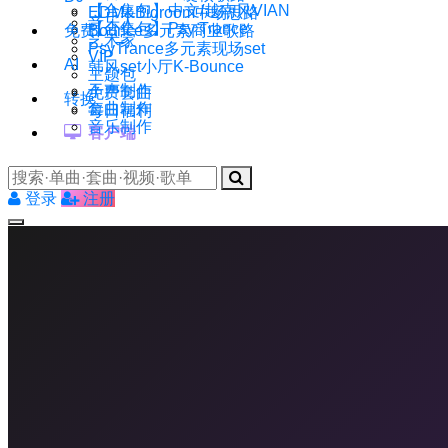
【合集包】中文/越南风VIAN
EDM&Bigroom中场思路
音乐人
【合集包】Psy Trance
免费
Bounce多元素商业歌路
艺术家
PsyTrance多元素现场set
VIP
AI
韩风set小厅K-Bounce
主题包
干声制作
免费套曲
转换
套曲制作
每日福利
音乐制作
客户端
登录
注册