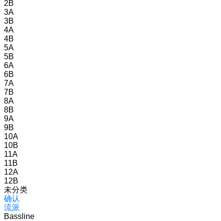
2B
3A
3B
4A
4B
5A
5B
6A
6B
7A
7B
8A
8B
9A
9B
10A
10B
11A
11B
12A
12B
未分类
确认
流派
Bassline