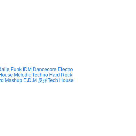
Baile Funk
IDM
Dancecore
Electro
House
Melodic Techno
Hard Rock
rd
Mashup
E.D.M
反拍Tech House