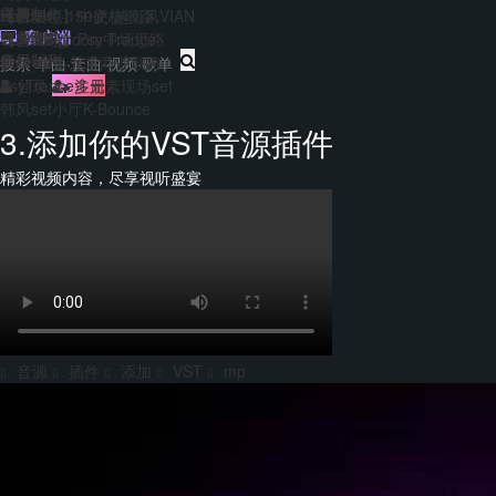
主题包
干声制作
转换
Hard140-150硬核歌路
【合集包】中文/越南风VIAN
免费套曲
套曲制作
客户端
EDM&Bigroom中场思路
【合集包】Psy Trance
每日福利
音乐制作
Bounce多元素商业歌路
登录
注册
PsyTrance多元素现场set
韩风set小厅K-Bounce
3.添加你的VST音源插件
精彩视频内容，尽享视听盛宴
音源
插件
添加
VST
mp