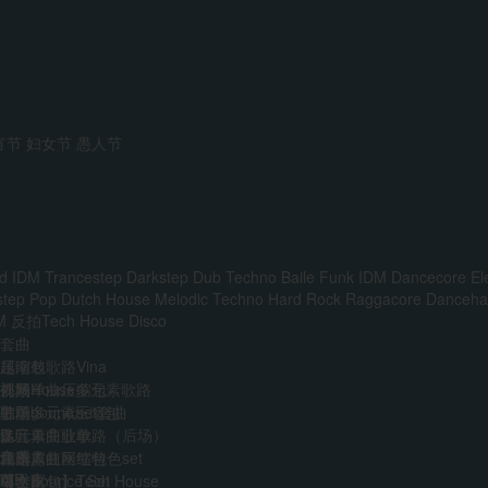
宵节
妇女节
愚人节
d IDM
Trancestep
Darkstep
Dub Techno
Baile Funk
IDM
Dancecore
El
step
Pop
Dutch House
Melodic Techno
Hard Rock
Raggacore
Dancehal
M
反拍Tech House
Disco
套曲
越南鼓歌路Vina
压缩包
前场House多元素歌路
外网单曲压缩包
视频
主场多元素set套曲
韩国boune压缩包
歌单
多元素商业歌路（后场）
迷音单曲歌单
DJ
音乐人
免费
江南霓虹网红特色set
精选单曲压缩包
艺术家
VIP
AI
中文Bounce Set
【合集包】Tech House