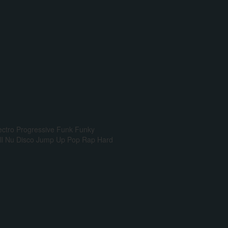
ectro Progressive
Funk
Funky
l
Nu Disco
Jump Up
Pop Rap
Hard