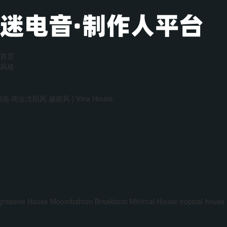
首页
风格
精选
商业沈阳风
越南风 | Vina House
gressive House
Moombahton
Breakbeat
Minimal House
tropical house