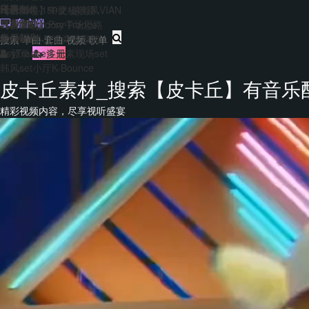
主题包
干声制作
转换
Hard140-150硬核歌路
【合集包】中文/越南风VIAN
免费套曲
套曲制作
客户端
EDM&Bigroom中场思路
【合集包】Psy Trance
每日福利
音乐制作
Bounce多元素商业歌路
登录
注册
PsyTrance多元素现场set
韩风set小厅K-Bounce
皮卡丘素材_搜索【皮卡丘】有音乐
精彩视频内容，尽享视听盛宴