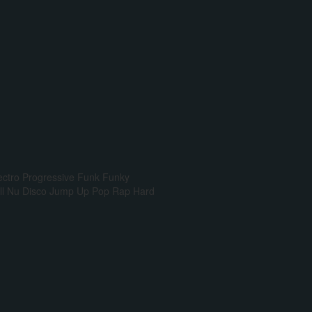
ectro Progressive
Funk
Funky
l
Nu Disco
Jump Up
Pop Rap
Hard