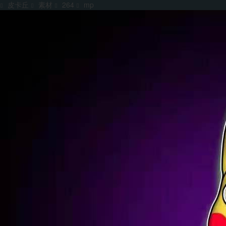
皮卡丘
素材
264
mp