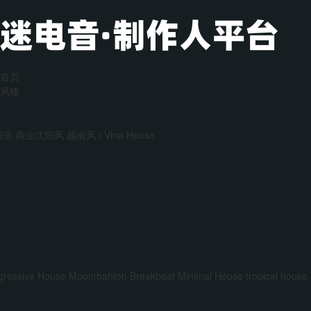
首页
风格
精选
商业沈阳风
越南风 | Vina House
gressive House
Moombahton
Breakbeat
Minimal House
tropical house