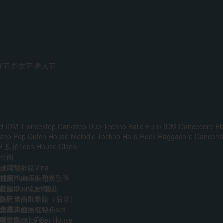
宵节
妇女节
愚人节
d IDM
Trancestep
Darkstep
Dub Techno
Baile Funk
IDM
Dancecore
El
step
Pop
Dutch House
Melodic Techno
Hard Rock
Raggacore
Dancehal
M
反拍Tech House
Disco
套曲
越南鼓歌路Vina
压缩包
前场House多元素歌路
外网单曲压缩包
视频
主场多元素set套曲
韩国boune压缩包
歌单
多元素商业歌路（后场）
迷音单曲歌单
DJ
音乐人
免费
江南霓虹网红特色set
精选单曲压缩包
艺术家
VIP
AI
中文Bounce Set
【合集包】Tech House