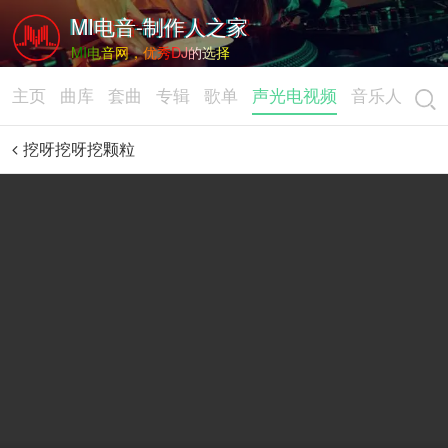
MI电音-制作人之家
MI电音网，优秀DJ的选择
主页
曲库
套曲
专辑
歌单
声光电视频
音乐人
挖呀挖呀挖颗粒