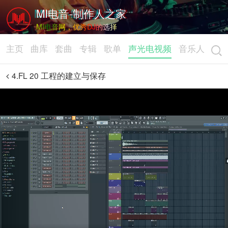
MI电音-制作人之家
MI电音网，优秀DJ的选择
主页
曲库
套曲
专辑
歌单
声光电视频
音乐人
4.FL 20 工程的建立与保存