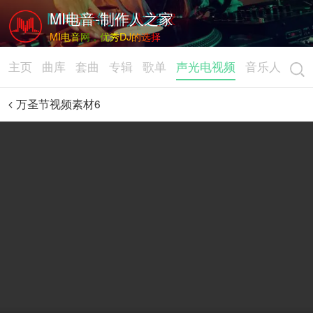
MI电音-制作人之家
MI电音网，优秀DJ的选择
主页
曲库
套曲
专辑
歌单
声光电视频
音乐人
万圣节视频素材6