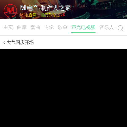
MI电音-制作人之家
MI电音网，优秀DJ的选择
主页
曲库
套曲
专辑
歌单
声光电视频
音乐人
大气国庆开场