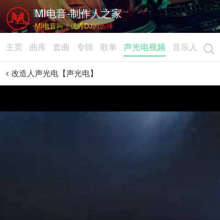
MI电音-制作人之家
MI电音网，优秀DJ的选择
主页
曲库
套曲
专辑
歌单
声光电视频
音乐人
改造人声光电【声光电】