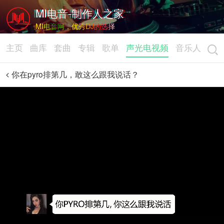
MI电音-制作人之家
MI电音网，优秀DJ的选择
主页
曲库
套曲
专辑
歌单
声光电视频
音乐人
你在pyro排第几，敢这么跟我说话？