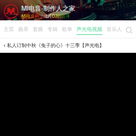
MI电音-制作人之家
MI电音网，优秀DJ的选择
主页
曲库
套曲
专辑
歌单
声光电视频
音乐人
私人订制中秋《兔子的心》十三季【声光电】