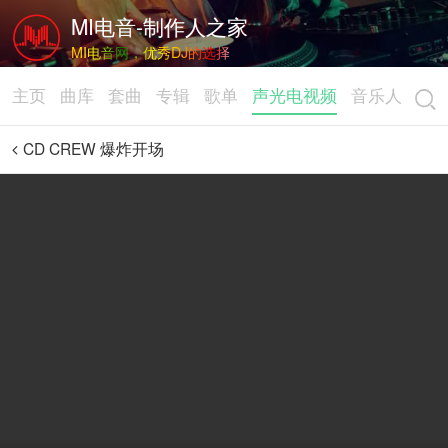
MI电音-制作人之家
MI电音网，优秀DJ的选择
主页
曲库
套曲
专辑
歌单
声光电视频
音乐人
CD CREW 爆炸开场