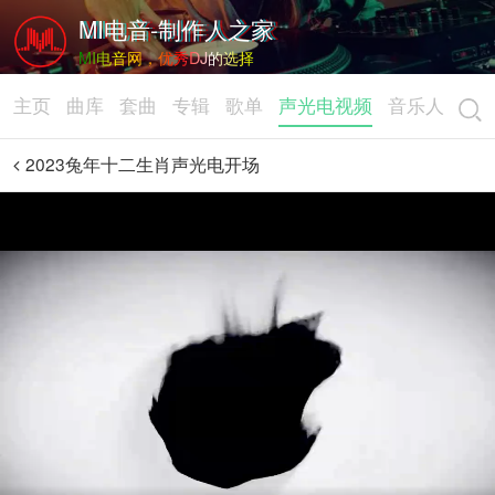
MI电音-制作人之家
MI电音网，优秀DJ的选择
主页
曲库
套曲
专辑
歌单
声光电视频
音乐人
2023兔年十二生肖声光电开场