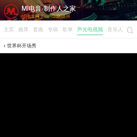
MI电音-制作人之家
MI电音网，优秀DJ的选择
主页
曲库
套曲
专辑
歌单
声光电视频
音乐人
世界杯开场秀