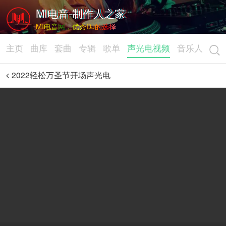
MI电音-制作人之家
MI电音网，优秀DJ的选择
主页
曲库
套曲
专辑
歌单
声光电视频
音乐人
2022轻松万圣节开场声光电