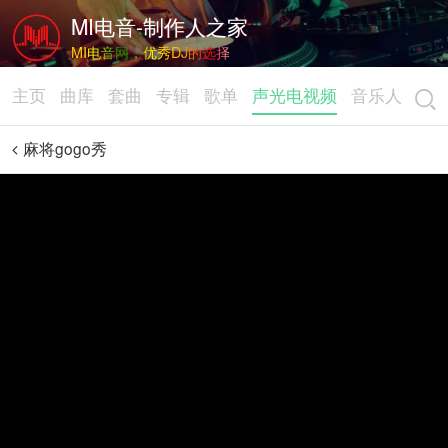
MI电音-制作人之家
MI电音网，优秀DJ的选择
主页
曲库
套曲
专辑
歌单
声光电视频
音乐人
麻将gogo秀