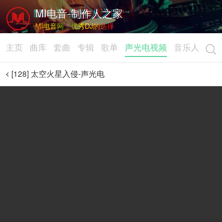
MI电音-制作人之家
MI电音网，优秀DJ的选择
主页
曲库
套曲
专辑
歌单
声光电视频
音乐人
[128] 太空火星入侵-声光电