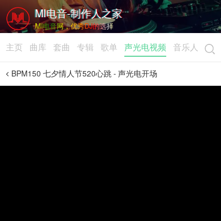
MI电音-制作人之家
MI电音网，优秀DJ的选择
主页
曲库
套曲
专辑
歌单
声光电视频
音乐人
BPM150 七夕情人节520心跳 - 声光电开场