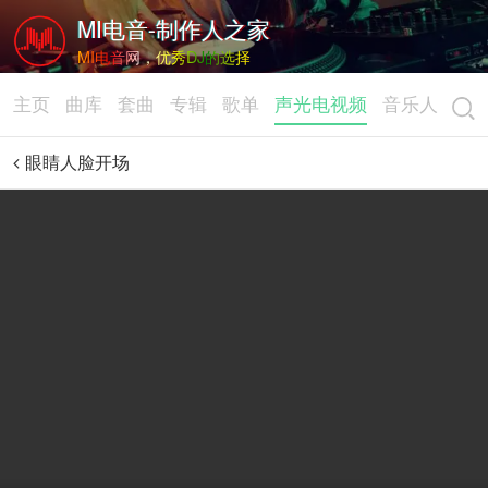
MI电音-制作人之家
MI电音网，优秀DJ的选择
主页
曲库
套曲
专辑
歌单
声光电视频
音乐人
眼睛人脸开场