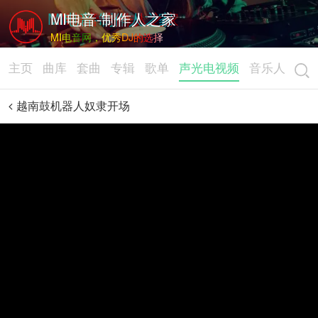
MI电音-制作人之家
MI电音网，优秀DJ的选择
主页
曲库
套曲
专辑
歌单
声光电视频
音乐人
越南鼓机器人奴隶开场