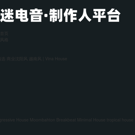
首页
风格
精选
商业沈阳风
越南风 | Vina House
gressive House
Moombahton
Breakbeat
Minimal House
tropical house