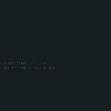
ectro Progressive
Funk
Funky
l
Nu Disco
Jump Up
Pop Rap
Hard