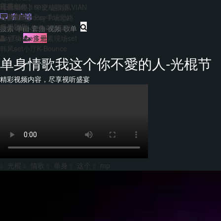
主题包
干声制作
转换
Hard140-150硬核歌路
【合集包】中文/越南风VIAN
免费套曲
套曲制作
客户端
EDM&Bigroom中场思路
【合集包】Psy Trance
每日福利
音乐制作
Bounce多元素商业歌路
登录
注册
PsyTrance多元素现场set
韩风set小厅K-Bounce
单身情歌我这个你不愛的人-光棍节
精彩视频内容，尽享视听盛宴
光棍
情歌
单身
这个
mp