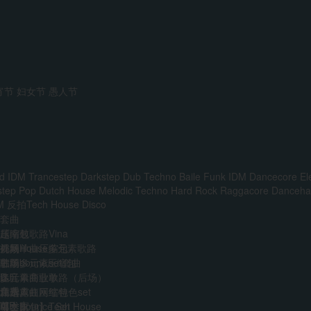
宵节
妇女节
愚人节
d IDM
Trancestep
Darkstep
Dub Techno
Baile Funk
IDM
Dancecore
El
step
Pop
Dutch House
Melodic Techno
Hard Rock
Raggacore
Dancehal
M
反拍Tech House
Disco
套曲
越南鼓歌路Vina
压缩包
前场House多元素歌路
外网单曲压缩包
视频
主场多元素set套曲
韩国boune压缩包
歌单
多元素商业歌路（后场）
迷音单曲歌单
DJ
音乐人
免费
江南霓虹网红特色set
精选单曲压缩包
艺术家
VIP
AI
中文Bounce Set
【合集包】Tech House