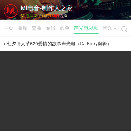
MI电音-制作人之家
MI电音网，优秀DJ的选择
主页
曲库
套曲
专辑
歌单
声光电视频
音乐人
七夕情人节520爱情的故事声光电（DJ Karry剪辑）