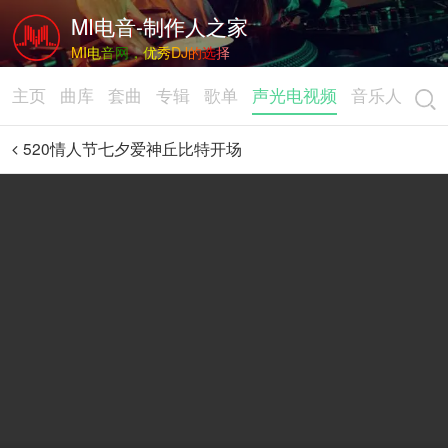
MI电音-制作人之家
MI电音网，优秀DJ的选择
主页
曲库
套曲
专辑
歌单
声光电视频
音乐人
520情人节七夕爱神丘比特开场