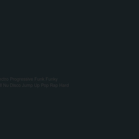
ectro Progressive
Funk
Funky
l
Nu Disco
Jump Up
Pop Rap
Hard