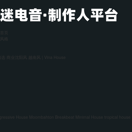
首页
风格
精选
商业沈阳风
越南风 | Vina House
gressive House
Moombahton
Breakbeat
Minimal House
tropical house