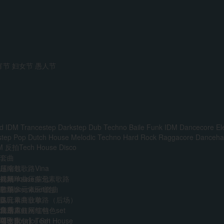
宵节
妇女节
愚人节
d IDM
Trancestep
Darkstep
Dub Techno
Baile Funk
IDM
Dancecore
El
step
Pop
Dutch House
Melodic Techno
Hard Rock
Raggacore
Dancehal
M
反拍Tech House
Disco
套曲
越南鼓歌路Vina
压缩包
前场House多元素歌路
外网单曲压缩包
视频
主场多元素set套曲
韩国boune压缩包
歌单
多元素商业歌路（后场）
迷音单曲歌单
DJ
音乐人
免费
江南霓虹网红特色set
精选单曲压缩包
艺术家
VIP
AI
中文Bounce Set
【合集包】Tech House