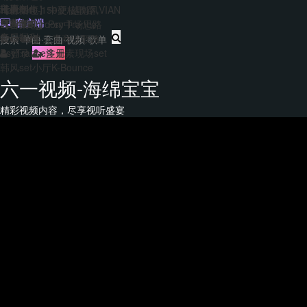
主题包
干声制作
转换
Hard140-150硬核歌路
【合集包】中文/越南风VIAN
免费套曲
套曲制作
客户端
EDM&Bigroom中场思路
【合集包】Psy Trance
每日福利
音乐制作
Bounce多元素商业歌路
登录
注册
PsyTrance多元素现场set
韩风set小厅K-Bounce
六一视频-海绵宝宝
精彩视频内容，尽享视听盛宴