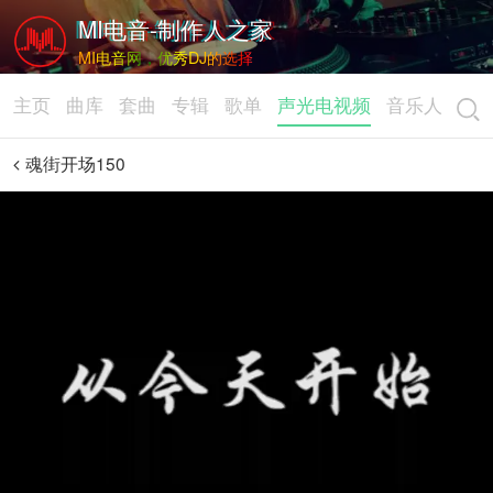
MI电音-制作人之家
MI电音网，优秀DJ的选择
主页
曲库
套曲
专辑
歌单
声光电视频
音乐人
魂街开场150