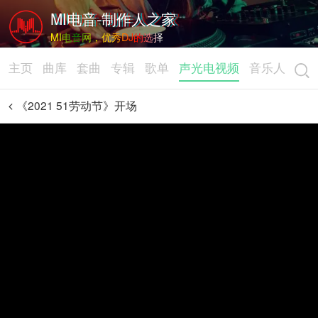
MI电音-制作人之家
MI电音网，优秀DJ的选择
主页
曲库
套曲
专辑
歌单
声光电视频
音乐人
《2021 51劳动节》开场