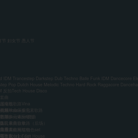
宵节
妇女节
愚人节
d IDM
Trancestep
Darkstep
Dub Techno
Baile Funk
IDM
Dancecore
El
step
Pop
Dutch House
Melodic Techno
Hard Rock
Raggacore
Dancehal
M
反拍Tech House
Disco
套曲
越南鼓歌路Vina
压缩包
前场House多元素歌路
外网单曲压缩包
视频
主场多元素set套曲
韩国boune压缩包
歌单
多元素商业歌路（后场）
迷音单曲歌单
DJ
音乐人
免费
江南霓虹网红特色set
精选单曲压缩包
艺术家
VIP
AI
中文Bounce Set
【合集包】Tech House