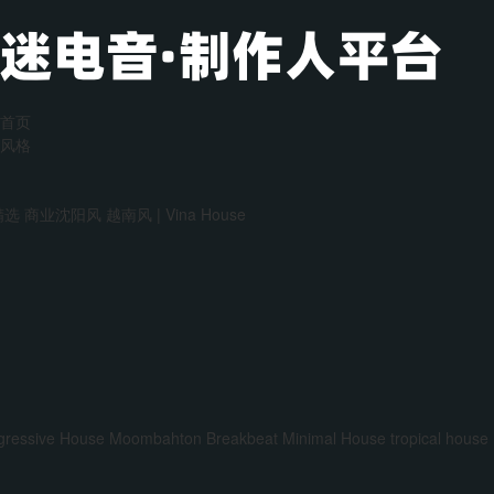
首页
风格
精选
商业沈阳风
越南风 | Vina House
gressive House
Moombahton
Breakbeat
Minimal House
tropical house