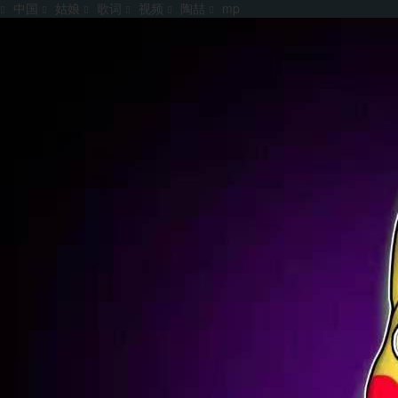
中国
姑娘
歌词
视频
陶喆
mp