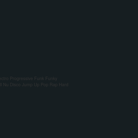
ectro Progressive
Funk
Funky
l
Nu Disco
Jump Up
Pop Rap
Hard