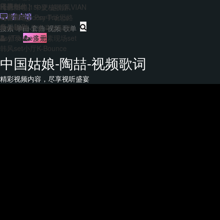
主题包
干声制作
转换
Hard140-150硬核歌路
【合集包】中文/越南风VIAN
免费套曲
套曲制作
客户端
EDM&Bigroom中场思路
【合集包】Psy Trance
每日福利
音乐制作
Bounce多元素商业歌路
登录
注册
PsyTrance多元素现场set
韩风set小厅K-Bounce
中国姑娘-陶喆-视频歌词
精彩视频内容，尽享视听盛宴