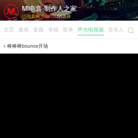
MI电音-制作人之家
MI电音网，优秀DJ的选择
主页
曲库
套曲
专辑
歌单
声光电视频
音乐人
棒棒棒bounce开场