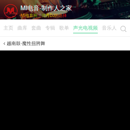
MI电音-制作人之家
MI电音网，优秀DJ的选择
主页
曲库
套曲
专辑
歌单
声光电视频
音乐人
越南鼓-魔性扭胯舞