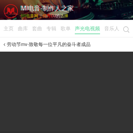
MI电音-制作人之家
MI电音网，优秀DJ的选择
主页
曲库
套曲
专辑
歌单
声光电视频
音乐人
劳动节mv-致敬每一位平凡的奋斗者成品