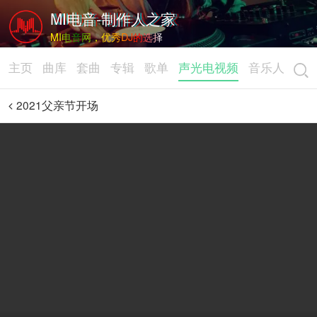
MI电音-制作人之家
MI电音网，优秀DJ的选择
主页
曲库
套曲
专辑
歌单
声光电视频
音乐人
2021父亲节开场