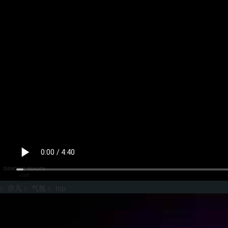
亦凡
气氛
mp