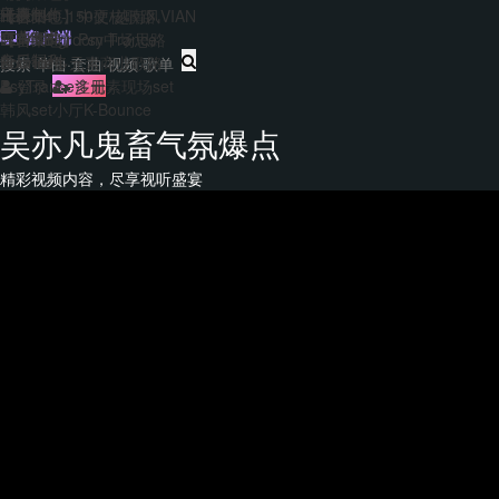
主题包
干声制作
转换
Hard140-150硬核歌路
【合集包】中文/越南风VIAN
免费套曲
套曲制作
客户端
EDM&Bigroom中场思路
【合集包】Psy Trance
每日福利
音乐制作
Bounce多元素商业歌路
登录
注册
PsyTrance多元素现场set
韩风set小厅K-Bounce
吴亦凡鬼畜气氛爆点
精彩视频内容，尽享视听盛宴