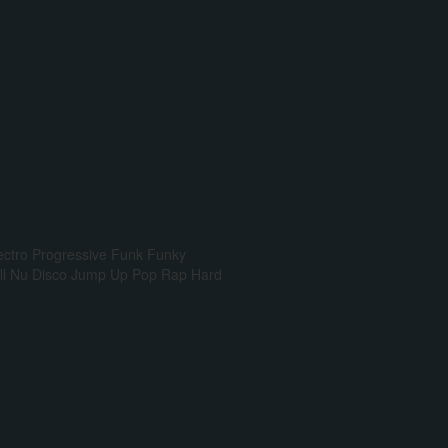
ectro Progressive
Funk
Funky
l
Nu Disco
Jump Up
Pop Rap
Hard