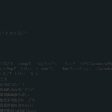
宵节
妇女节
愚人节
d IDM
Trancestep
Darkstep
Dub Techno
Baile Funk
IDM
Dancecore
El
step
Pop
Dutch House
Melodic Techno
Hard Rock
Raggacore
Dancehal
M
反拍Tech House
Disco
套曲
越南鼓歌路Vina
压缩包
前场House多元素歌路
外网单曲压缩包
视频
主场多元素set套曲
韩国boune压缩包
歌单
多元素商业歌路（后场）
迷音单曲歌单
DJ
音乐人
免费
江南霓虹网红特色set
精选单曲压缩包
艺术家
VIP
AI
中文Bounce Set
【合集包】Tech House