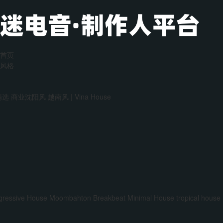
首页
风格
精选
商业沈阳风
越南风 | Vina House
gressive House
Moombahton
Breakbeat
Minimal House
tropical house