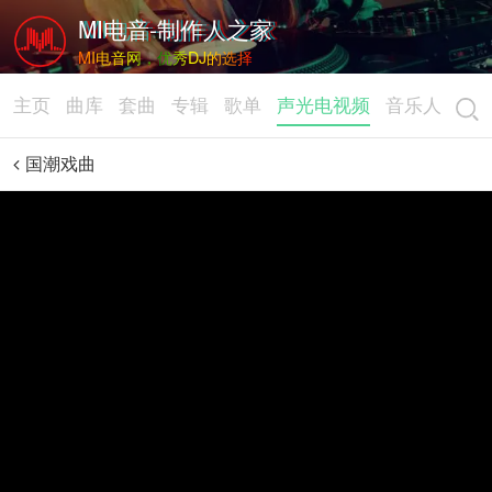
MI电音-制作人之家
MI电音网，优秀DJ的选择
主页
曲库
套曲
专辑
歌单
声光电视频
音乐人
国潮戏曲