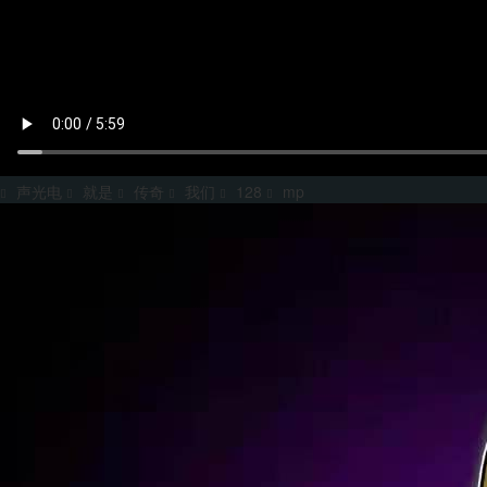
声光电
就是
传奇
我们
128
mp