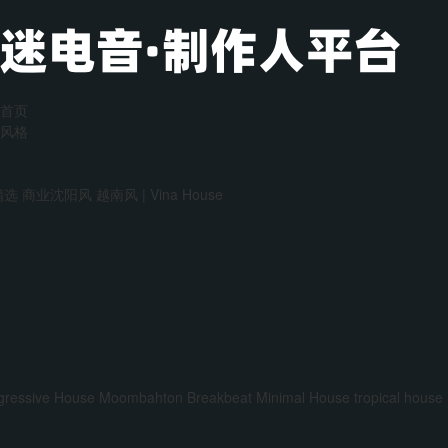
首页
风格
精选
商业沈阳风
越南风 | Vina House
gressive House
Moombahton
Breakbeat
Minimal House
tropical house