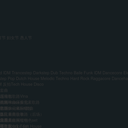
宵节
妇女节
愚人节
d IDM
Trancestep
Darkstep
Dub Techno
Baile Funk
IDM
Dancecore
El
step
Pop
Dutch House
Melodic Techno
Hard Rock
Raggacore
Dancehal
M
反拍Tech House
Disco
套曲
越南鼓歌路Vina
压缩包
前场House多元素歌路
外网单曲压缩包
视频
主场多元素set套曲
韩国boune压缩包
歌单
多元素商业歌路（后场）
迷音单曲歌单
DJ
音乐人
免费
江南霓虹网红特色set
精选单曲压缩包
艺术家
VIP
AI
中文Bounce Set
【合集包】Tech House