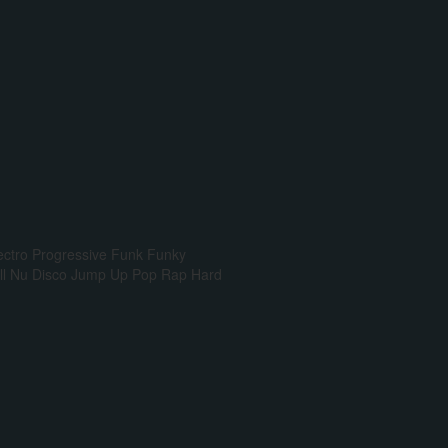
ectro Progressive
Funk
Funky
l
Nu Disco
Jump Up
Pop Rap
Hard