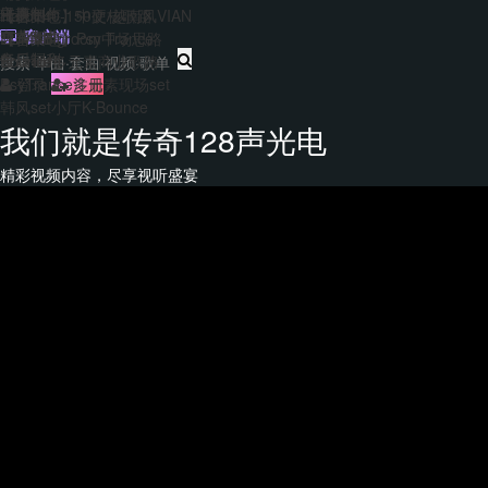
主题包
干声制作
转换
Hard140-150硬核歌路
【合集包】中文/越南风VIAN
免费套曲
套曲制作
客户端
EDM&Bigroom中场思路
【合集包】Psy Trance
每日福利
音乐制作
Bounce多元素商业歌路
登录
注册
PsyTrance多元素现场set
韩风set小厅K-Bounce
我们就是传奇128声光电
精彩视频内容，尽享视听盛宴