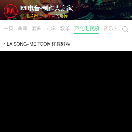
MI电音-制作人之家
MI电音网，优秀DJ的选择
主页
曲库
套曲
专辑
歌单
声光电视频
音乐人
LA SONG+ME TOO网红舞颗粒