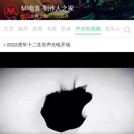
MI电音-制作人之家
MI电音网，优秀DJ的选择
主页
曲库
套曲
专辑
歌单
声光电视频
音乐人
2022虎年十二生肖声光电开场