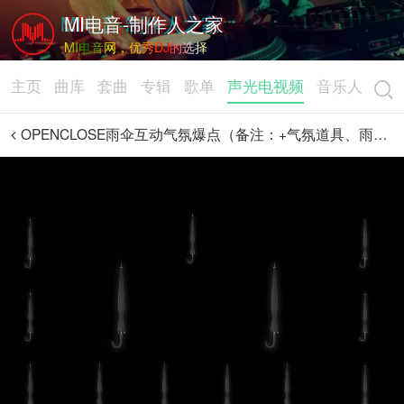
MI电音-制作人之家
MI电音网，优秀DJ的选择
主页
曲库
套曲
专辑
歌单
声光电视频
音乐人
OPENCLOSE雨伞互动气氛爆点（备注：+气氛道具、雨伞）