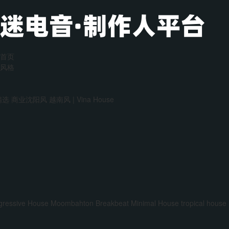
首页
风格
精选
商业沈阳风
越南风 | Vina House
gressive House
Moombahton
Breakbeat
Minimal House
tropical house