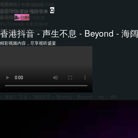
主题包
干声制作
转换
Hard140-150硬核歌路
【合集包】中文/越南风VIAN
免费套曲
套曲制作
EDM&Bigroom中场思路
【合集包】Psy Trance
每日福利
音乐制作
登录
注册
Bounce多元素商业歌路
PsyTrance多元素现场set
香港抖音 - 声生不息 - Beyond - 海阔
韩风set小厅K-Bounce
精彩视频内容，尽享视听盛宴
香港
不息
海阔天空
Bootleg
Beyond
mp
MR