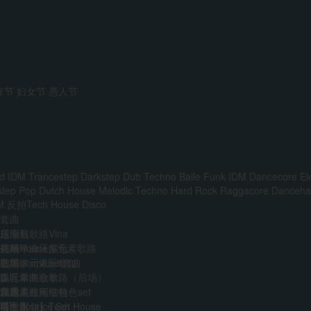
宵节
妇女节
愚人节
d IDM
Trancestep
Darkstep
Dub Techno
Baile Funk
IDM
Dancecore
El
step
Pop
Dutch House
Melodic Techno
Hard Rock
Raggacore
Dancehal
M
反拍Tech House
Disco
套曲
越南鼓歌路Vina
压缩包
前场House多元素歌路
外网单曲压缩包
视频
主场多元素set套曲
韩国boune压缩包
歌单
多元素商业歌路（后场）
迷音单曲歌单
DJ
音乐人
免费
江南霓虹网红特色set
精选单曲压缩包
艺术家
VIP
AI
中文Bounce Set
【合集包】Tech House