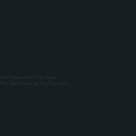
ectro Progressive
Funk
Funky
l
Nu Disco
Jump Up
Pop Rap
Hard