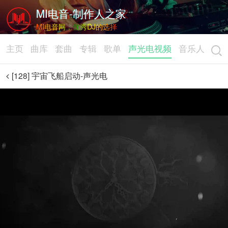
MI电音-制作人之家
MI电音网，优秀DJ的选择
主页
曲库
套曲
专辑
歌单
声光电视频
音乐人
[128] 宇宙飞船启动-声光电