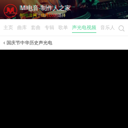
MI电音-制作人之家
MI电音网，优秀DJ的选择
主页
曲库
套曲
专辑
歌单
声光电视频
音乐人
国庆节中华历史声光电