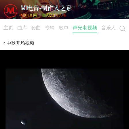
MI电音-制作人之家
MI电音网，优秀DJ的选择
主页
曲库
套曲
专辑
歌单
声光电视频
音乐人
中秋开场视频