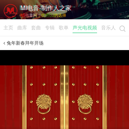
MI电音-制作人之家
MI电音网，优秀DJ的选择
主页
曲库
套曲
专辑
歌单
声光电视频
音乐人
兔年新春拜年开场