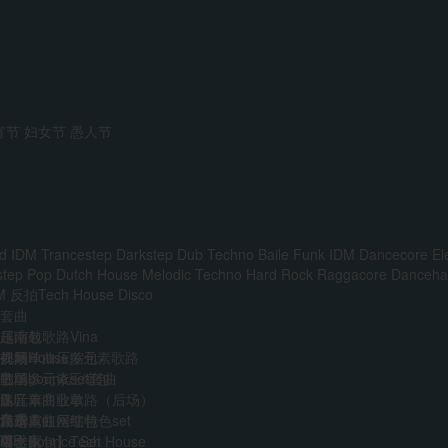
宵节
妇女节
愚人节
d IDM
Trancestep
Darkstep
Dub Techno
Baile Funk
IDM
Dancecore
El
step
Pop
Dutch House
Melodic Techno
Hard Rock
Raggacore
Dancehal
M
反拍Tech House
Disco
套曲
越南鼓歌路Vina
压缩包
前场House多元素歌路
外网单曲压缩包
视频
主场多元素set套曲
韩国boune压缩包
歌单
多元素商业歌路（后场）
迷音单曲歌单
DJ
音乐人
免费
江南霓虹网红特色set
精选单曲压缩包
艺术家
VIP
AI
中文Bounce Set
【合集包】Tech House