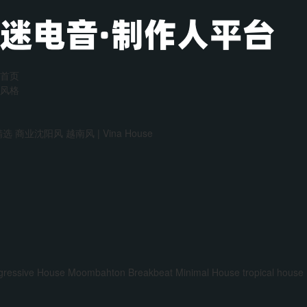
首页
风格
精选
商业沈阳风
越南风 | Vina House
gressive House
Moombahton
Breakbeat
Minimal House
tropical house