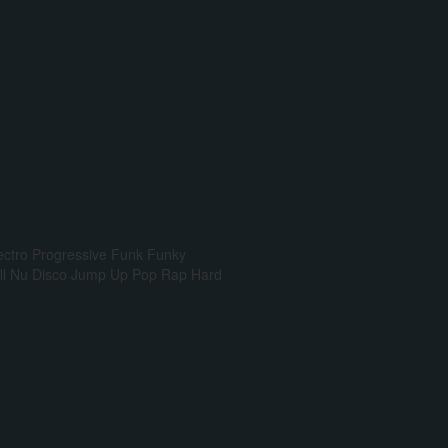
ectro Progressive
Funk
Funky
l
Nu Disco
Jump Up
Pop Rap
Hard