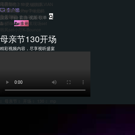
主题包
干声制作
转换
Hard140-150硬核歌路
【合集包】中文/越南风VIAN
免费套曲
套曲制作
客户端
EDM&Bigroom中场思路
【合集包】Psy Trance
每日福利
音乐制作
Bounce多元素商业歌路
登录
注册
PsyTrance多元素现场set
韩风set小厅K-Bounce
母亲节130开场
精彩视频内容，尽享视听盛宴
母亲节
开场
130
mp