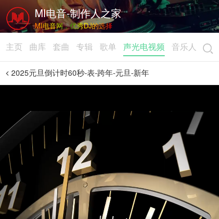
MI电音-制作人之家
MI电音网，优秀DJ的选择
主页
曲库
套曲
专辑
歌单
声光电视频
音乐人
2025元旦倒计时60秒-表-跨年-元旦-新年