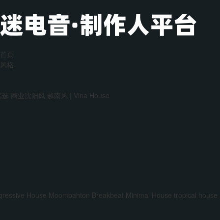
首页
风格
精选
商业沈阳风
越南风 | Vina House
gressive House
Moombahton
Breakbeat
Minimal House
tropical house