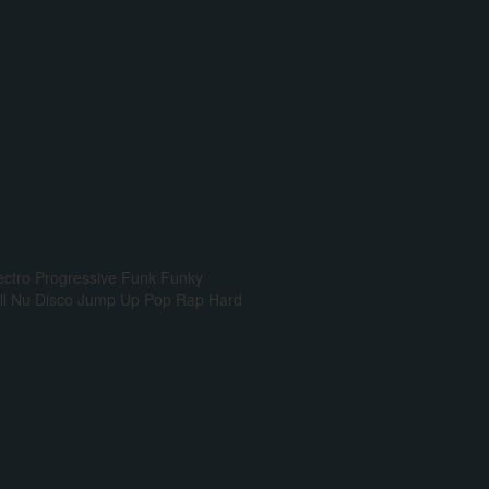
ectro Progressive
Funk
Funky
l
Nu Disco
Jump Up
Pop Rap
Hard