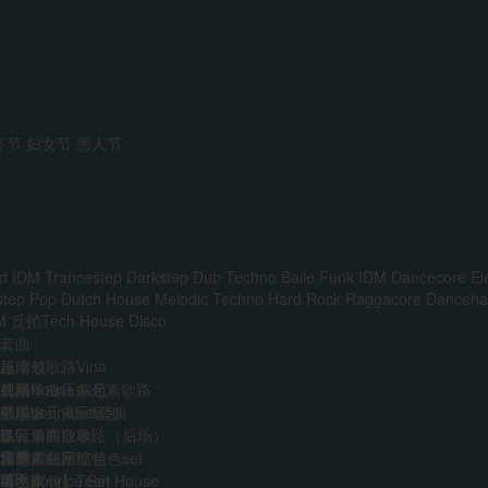
宵节
妇女节
愚人节
d IDM
Trancestep
Darkstep
Dub Techno
Baile Funk
IDM
Dancecore
El
step
Pop
Dutch House
Melodic Techno
Hard Rock
Raggacore
Dancehal
M
反拍Tech House
Disco
套曲
越南鼓歌路Vina
压缩包
前场House多元素歌路
外网单曲压缩包
视频
主场多元素set套曲
韩国boune压缩包
歌单
多元素商业歌路（后场）
迷音单曲歌单
DJ
音乐人
免费
江南霓虹网红特色set
精选单曲压缩包
艺术家
VIP
AI
中文Bounce Set
【合集包】Tech House