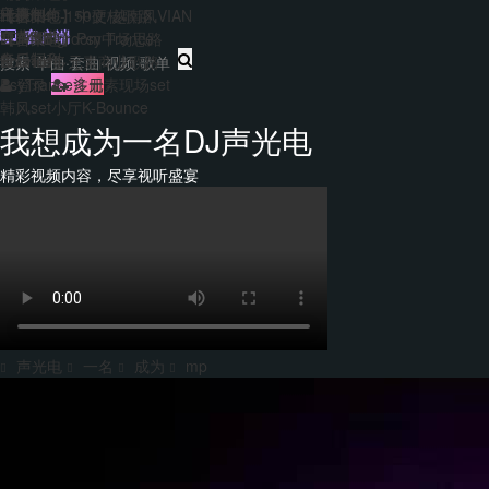
主题包
干声制作
转换
Hard140-150硬核歌路
【合集包】中文/越南风VIAN
免费套曲
套曲制作
客户端
EDM&Bigroom中场思路
【合集包】Psy Trance
每日福利
音乐制作
Bounce多元素商业歌路
登录
注册
PsyTrance多元素现场set
韩风set小厅K-Bounce
我想成为一名DJ声光电
精彩视频内容，尽享视听盛宴
声光电
一名
成为
mp