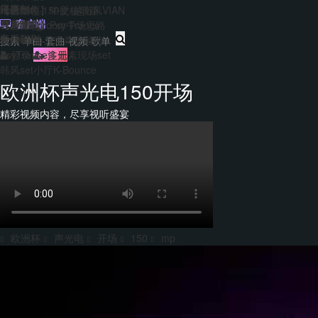
主题包
干声制作
转换
Hard140-150硬核歌路
【合集包】中文/越南风VIAN
免费套曲
套曲制作
客户端
EDM&Bigroom中场思路
【合集包】Psy Trance
每日福利
音乐制作
Bounce多元素商业歌路
登录
注册
PsyTrance多元素现场set
韩风set小厅K-Bounce
欧洲杯声光电150开场
精彩视频内容，尽享视听盛宴
欧洲杯
声光电
开场
150
mp