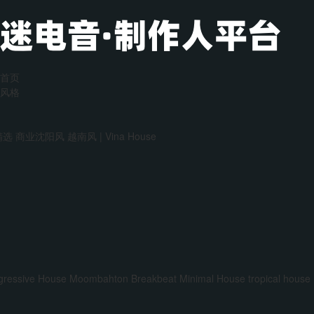
首页
风格
精选
商业沈阳风
越南风 | Vina House
gressive House
Moombahton
Breakbeat
Minimal House
tropical house