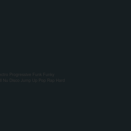
ectro Progressive
Funk
Funky
l
Nu Disco
Jump Up
Pop Rap
Hard