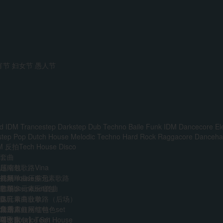
宵节
妇女节
愚人节
d IDM
Trancestep
Darkstep
Dub Techno
Baile Funk
IDM
Dancecore
El
step
Pop
Dutch House
Melodic Techno
Hard Rock
Raggacore
Dancehal
M
反拍Tech House
Disco
套曲
越南鼓歌路Vina
压缩包
前场House多元素歌路
外网单曲压缩包
视频
主场多元素set套曲
韩国boune压缩包
歌单
多元素商业歌路（后场）
迷音单曲歌单
DJ
音乐人
免费
江南霓虹网红特色set
精选单曲压缩包
艺术家
VIP
AI
中文Bounce Set
【合集包】Tech House